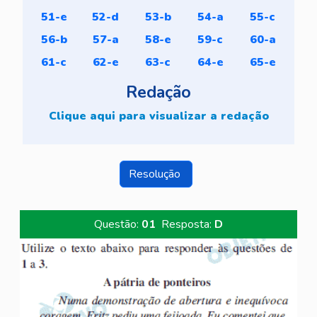
51-e
52-d
53-b
54-a
55-c
56-b
57-a
58-e
59-c
60-a
61-c
62-e
63-c
64-e
65-e
Redação
Clique aqui para visualizar a redação
Resolução
Questão:
01
Resposta:
D