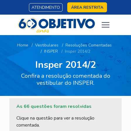
ATENDIMENTO
ÁREA RESTRITA
Home
Vestibulares
Resoluções Comentadas
INSPER
Insper 2014/2
Insper 2014/2
Confira a resolução comentada do
vestibular do INSPER.
As 66 questões foram resolvidas
Clique na questão para ver a resolução
comentada.